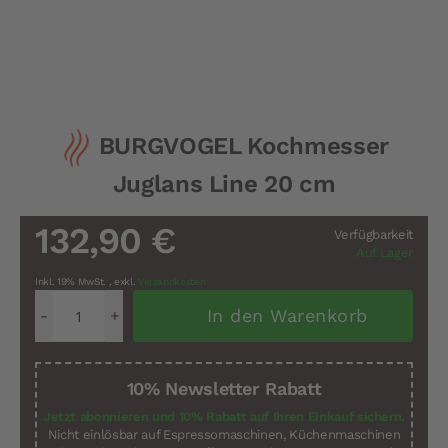
Zum
BURGVOGEL Kochmesser
Anfang
der
Juglans Line 20 cm
Bildergalerie
springen
132,90 €
Verfügbarkeit
Auf Lager
Inkl. 19% MwSt.
,
exkl.
Versandkosten
In den Warenkorb
10% Newsletter Rabatt
Jetzt abonnieren und 10% Rabatt auf Ihren Einkauf sichern.
Nicht einlösbar auf Espressomaschinen, Küchenmaschinen