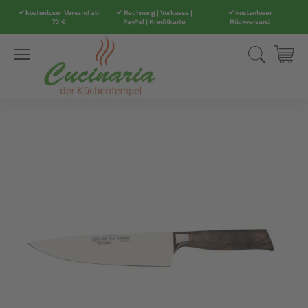
✔ kostenloser Versand ab
✔ Rechnung | Vorkasse |
✔ kostenloser
70 €
PayPal | Kreditkarte
Rückversand
Direkt
Suche
Mei
zum
Inhalt
Zum
Ende
der
Bildergalerie
springen