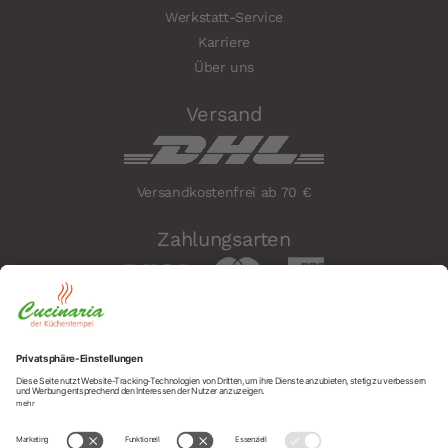
Werkstatt-Service
Karriere
Über uns
Versand
Versandkostenfrei ab 70 €
Zahlungsarten
Sicherheit