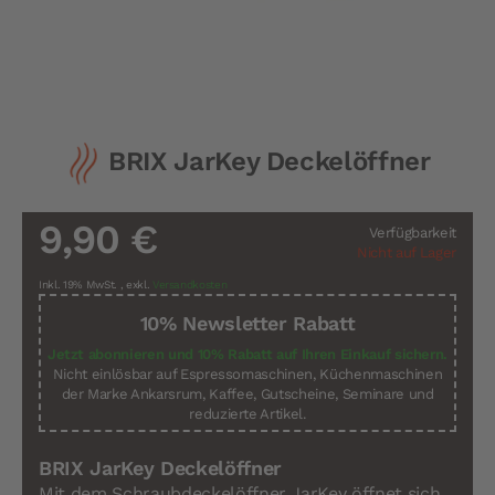
Zum
BRIX JarKey Deckelöffner
Anfang
der
Bildergalerie
springen
9,90 €
Verfügbarkeit
Nicht auf Lager
Inkl. 19% MwSt.
,
exkl.
Versandkosten
10% Newsletter Rabatt
Jetzt abonnieren und 10% Rabatt auf Ihren Einkauf sichern.
Nicht einlösbar auf Espressomaschinen, Küchenmaschinen
der Marke Ankarsrum, Kaffee, Gutscheine, Seminare und
reduzierte Artikel.
BRIX JarKey Deckelöffner
Mit dem Schraubdeckelöffner JarKey öffnet sich