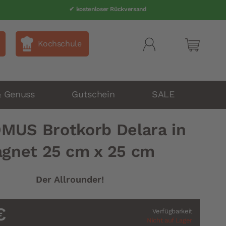
✔ kostenloser Rückversand
Kochschule
Mein Wa
& Genuss
Gutschein
SALE
MUS Brotkorb Delara in
gnet 25 cm x 25 cm
Der Allrounder!
€
Verfügbarkeit
Nicht auf Lager