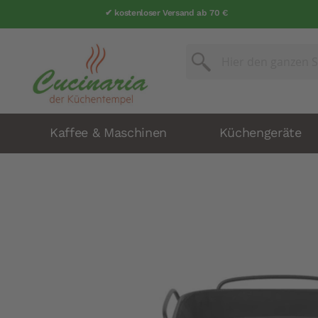
✔ kostenloser Versand ab 70 €
Suche
Suche
Kaffee & Maschinen
Küchengeräte
Zum
Ende
der
Bildergalerie
springen