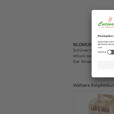
BLOMUS Brotkorb 
Schöner kann das Frü
stilvoll serviert im
Der Einsatz kann z
Weitere Empfehlu