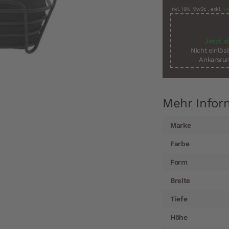
Inkl. 19% MwSt.
,
exkl.
Ve
Jetzt a
Nicht einlö
Ankarsrum
Mehr Infor
Mehr
Marke
Informationen
Farbe
Form
Breite
Tiefe
Höhe