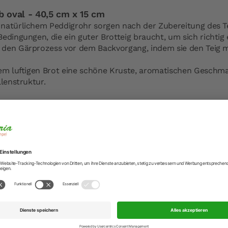
oval - 40,5 cm x 15 cm
natürlichem Peddigrohr sorgen nach der Zubereitung des T
edingungen, die ein guter Brotteig braucht, um sich richtig
den Gärprozess vor dem Backvorgang, indem sie den Teig m
dem luftigen Brot eine schöne Kruste, aromatischen Geschm
llenstruktur.
its seit über hundert Jahren im Einsatz, da sie das Back- 
m ein Vielfaches verbessern.
t passendem Bezug sind die Gärkörbchen ein echter Hinguc
s Gärkörbchen nicht mit Wasser.
hen gut aus, lassen Sie es trocknen und bürsten Sie es gut 
nur für den Gärvorgang, nicht zum Backen im Backofen geei
e von 1500 g bis 2500 g.
dung:
 wird in das gut gemehlte Gärkörbchen gegeben und mit e