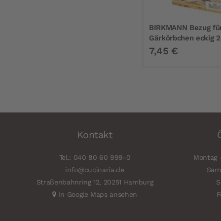
BIRKMANN Bezug fü
Gärkörbchen eckig 
7,45 €
Kontakt
Tel.: 040 80 60 999-0
Montag -
info@cucinaria.de
Sams
Straßenbahnring 12, 20251 Hamburg
S
In Google Maps ansehen
F