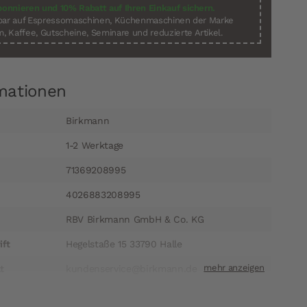
bonnieren und 10% Rabatt auf Ihren Einkauf sichern.
sbar auf Espressomaschinen, Küchenmaschinen der Marke
, Kaffee, Gutscheine, Seminare und reduzierte Artikel.
mationen
Birkmann
1-2 Werktage
71369208995
4026883208995
RBV Birkmann GmbH & Co. KG
ift
Hegelstaße 15 33790 Halle
t
kundenservice@birkmann.de