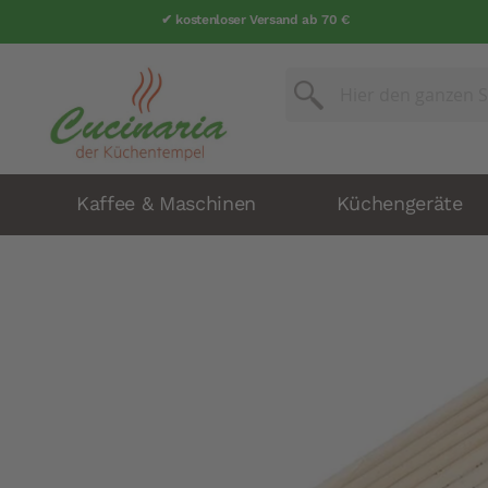
✔ kostenloser Versand ab 70 €
Suche
Suche
Kaffee & Maschinen
Küchengeräte
Zum
Ende
der
Bildergalerie
springen