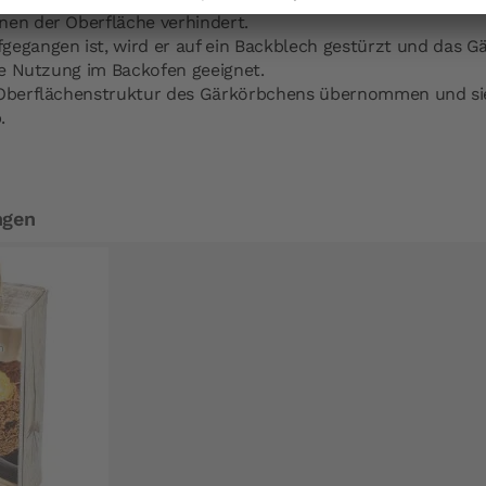
nen der Oberfläche verhindert.
gegangen ist, wird er auf ein Backblech gestürzt und das G
die Nutzung im Backofen geeignet.
 Oberflächenstruktur des Gärkörbchens übernommen und sie
.
ngen