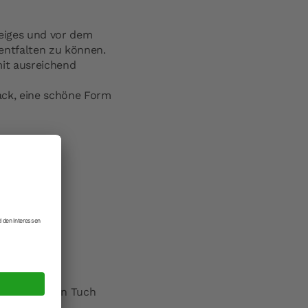
eiges und vor dem
 entfalten zu können.
it ausreichend
ack, eine schöne Form
und
ker.
aus.
gnet.
inem feuchten Tuch