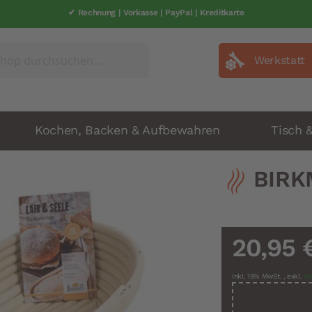
✔ Rechnung | Vorkasse | PayPal | Kreditkarte
Werkstatt
Kochen, Backen & Aufbewahren
Tisch 
BIRK
20,95 
Inkl. 19% MwSt.
,
exkl.
Ve