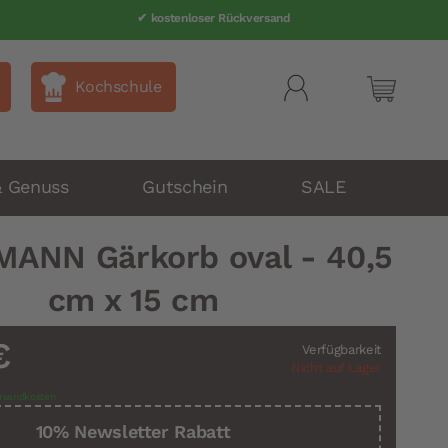
✔ kostenloser Rückversand
Kochschule
Mein Wa
& Genuss
Gutschein
SALE
MANN Gärkorb oval - 40,5
cm x 15 cm
€
Verfügbarkeit
Nicht auf Lager
rsandkosten
10% Newsletter Rabatt