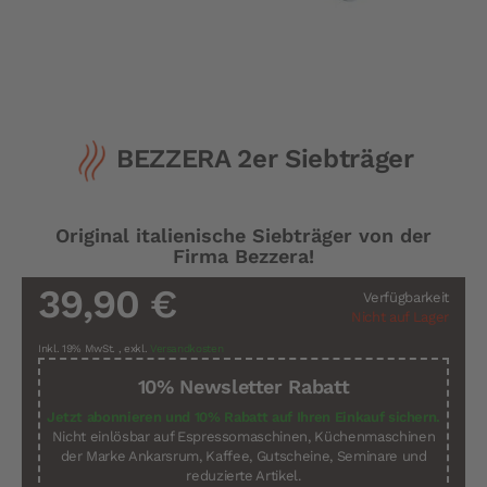
Zum
BEZZERA 2er Siebträger
Anfang
der
Bildergalerie
springen
Original italienische Siebträger von der
Firma Bezzera!
39,90 €
Verfügbarkeit
Nicht auf Lager
Inkl. 19% MwSt.
,
exkl.
Versandkosten
10% Newsletter Rabatt
Jetzt abonnieren und 10% Rabatt auf Ihren Einkauf sichern.
Nicht einlösbar auf Espressomaschinen, Küchenmaschinen
der Marke Ankarsrum, Kaffee, Gutscheine, Seminare und
reduzierte Artikel.