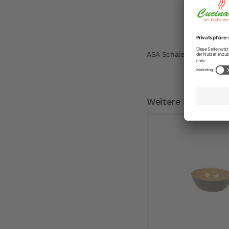
ASA Schale à table quad
Weitere Empfehlu