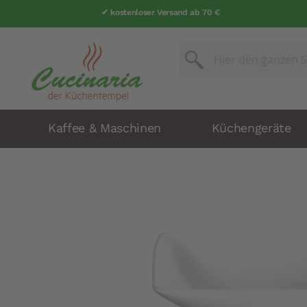
✔ kostenloser Versand ab 70 €
Suche
Suche
Kaffee & Maschinen
Küchengeräte
Zum
Ende
der
Bildergalerie
springen