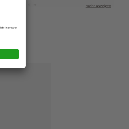
4 cm
1-2 Werktage
703941922013
4024433147466
ASA Selection GmbH
ift
Rudolf-Diesel-Strasse 3 56203 Höhr-
Grenzhausen
t
shop@asa-selection.de