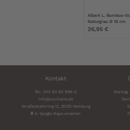
Albert L. Bambus-Sc
Naturgrau Ø 18 cm
26,95 €
Kontakt
Tel.: 040 80 60 999-0
Montag -
info@cucinaria.de
Sams
Straßenbahnring 12, 20251 Hamburg
S
In Google Maps ansehen
F