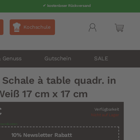
✔ kostenloser Rückversand
Kochschule
Mein Wa
& Genuss
Gutschein
SALE
Schale à table quadr. in
Weiß 17 cm x 17 cm
€
Verfügbarkeit
Nicht auf Lager
rsandkosten
10% Newsletter Rabatt