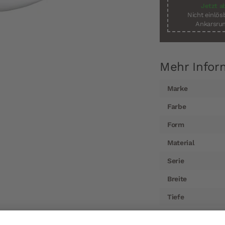
Jetzt a
Nicht einlö
Ankarsrum
Mehr Infor
Mehr
Marke
Informationen
Farbe
Form
Material
Serie
Breite
Tiefe
Durchmesser