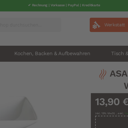
✔ Rechnung | Vorkasse | PayPal | Kreditkarte
Werkstatt
Kochen, Backen & Aufbewahren
Tisch 
ASA 
13,90 
Inkl. 19% MwSt.
,
exkl.
Ve