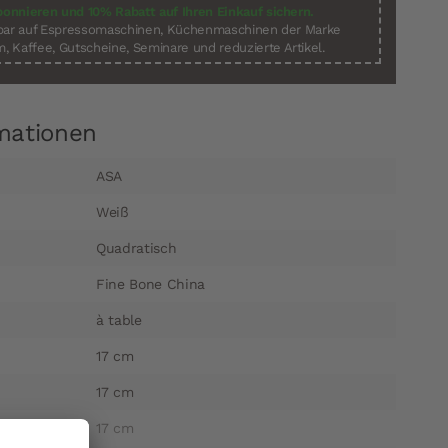
bonnieren und 10% Rabatt auf Ihren Einkauf sichern.
sbar auf Espressomaschinen, Küchenmaschinen der Marke
, Kaffee, Gutscheine, Seminare und reduzierte Artikel.
mationen
ASA
Weiß
Quadratisch
Fine Bone China
à table
17 cm
17 cm
17 cm