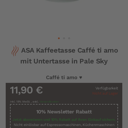
Zum
ASA Kaffeetasse Caffé ti amo
Anfang
der
mit Untertasse in Pale Sky
Bildergalerie
springen
Caffé ti amo ♥
11,90 €
Verfügbarkeit
Nicht auf Lager
Inkl. 19% MwSt.
,
exkl.
Versandkosten
10% Newsletter Rabatt
Jetzt abonnieren und 10% Rabatt auf Ihren Einkauf sichern.
Nicht einlösbar auf Espressomaschinen, Küchenmaschinen