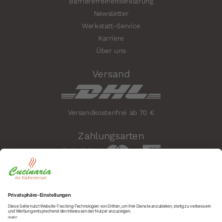
Barrierefreiheitserklärung
Newsletter
Werkstatt-Service
Karriere
Über uns
Versand
Versandkostenfrei ab 70 €
Zahlungsarten
Sicherheit