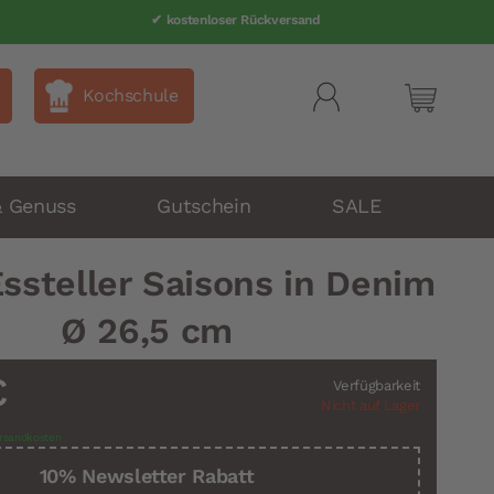
✔ Telefonsupport 040 80 60 999-0
✔ kostenloser Rückversand
Kochschule
Mein Wa
& Genuss
Gutschein
SALE
ssteller Saisons in Denim
Ø 26,5 cm
€
Verfügbarkeit
Nicht auf Lager
rsandkosten
10% Newsletter Rabatt