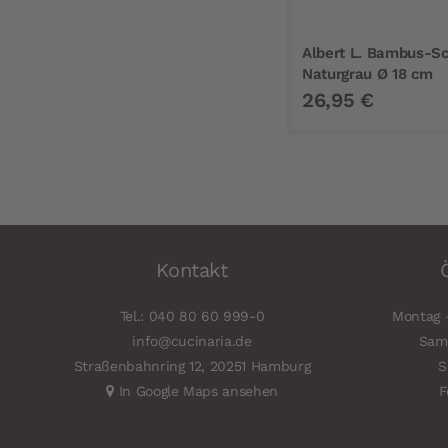
Albert L. Bambus-Sc
Naturgrau Ø 18 cm
26,95 €
Kontakt
Tel.: 040 80 60 999-0
Montag -
info@cucinaria.de
Sams
Straßenbahnring 12, 20251 Hamburg
S
In Google Maps ansehen
F