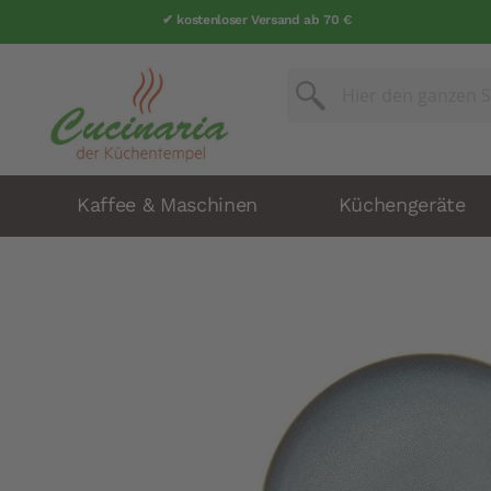
✔ kostenloser Versand ab 70 €
✔ über 25 Jahre Erfahrung
Suche
Suche
Kaffee & Maschinen
Küchengeräte
Zum
Ende
der
Bildergalerie
springen