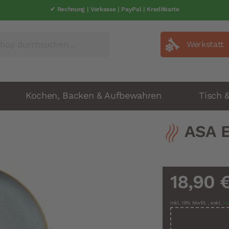
✔ Rechnung | Vorkasse | PayPal | Kreditkarte
✔ schneller Versand | 1-2 Werkatage
Werkstatt
Kochen, Backen & Aufbewahren
Tisch 
ASA E
18,90 
Inkl. 19% MwSt.
,
exkl.
Ve