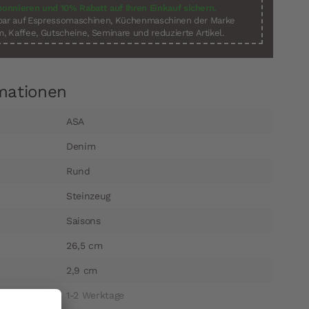
bonnieren und 10% Rabatt auf Ihren Einkauf sichern.
sbar auf Espressomaschinen, Küchenmaschinen der Marke
, Kaffee, Gutscheine, Seminare und reduzierte Artikel.
mationen
ASA
Denim
Rund
Steinzeug
Saisons
26,5 cm
2,9 cm
1-2 Werktage