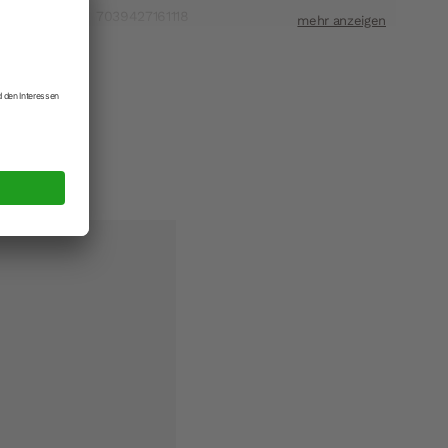
7039427161118
4024433344001
ASA Selection GmbH
ift
Rudolf-Diesel-Strasse 3 56203 Höhr-
Grenzhausen
t
shop@asa-selection.de