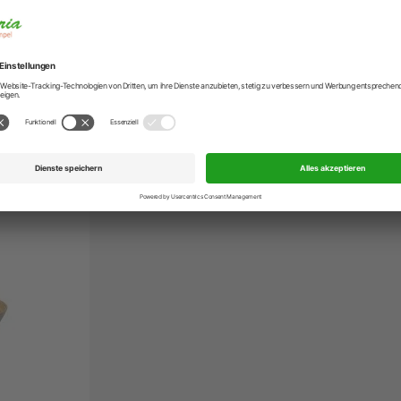
Artikelnummer
EAN
Hersteller
n Denim Ø 26,5 cm
Hersteller-Anschr
Hersteller-Kontak
ngen