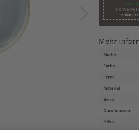
Jetzt a
Nicht einlö
Ankarsrum
Mehr Infor
Mehr
Marke
Informationen
Farbe
Form
Material
Serie
Durchmesser
Höhe
Lieferzeit