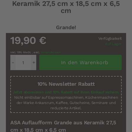
Keramik 27,5 cm x 18,5 cm x 6,5
Bildergalerie
springen
cm
Grande!
19,90 €
Verfügbarkeit
Auf Lager
Inkl. 19% MwSt.
,
exkl.
Versandkosten
In den Warenkorb
10% Newsletter Rabatt
Jetzt abonnieren und 10% Rabatt auf Ihren Einkauf sichern.
Nicht einlösbar auf Espressomaschinen, Küchenmaschinen
der Marke Ankarsrum, Kaffee, Gutscheine, Seminare und
reduzierte Artikel.
ASA Auflaufform Grande aus Keramik 27,5
cm x 18,5 cm x 6,5 cm