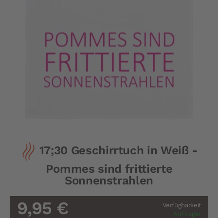
Zum
17;30 Geschirrtuch in Weiß -
Anfang
der
Pommes sind frittierte
Bildergalerie
springen
Sonnenstrahlen
9,95 €
Verfügbarkeit
Auf Lager