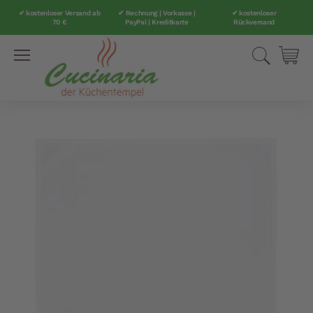
✔ kostenloser Versand ab
✔ Rechnung | Vorkasse |
✔ kostenloser
70 €
PayPal | Kreditkarte
Rückversand
Direkt
Suche
Mei
zum
Inhalt
Zum
Ende
der
Bildergalerie
springen