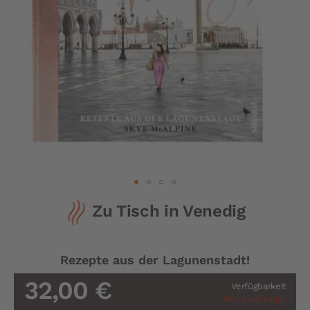
Zum
Zu Tisch in Venedig
Anfang
der
Bildergalerie
springen
Rezepte aus der Lagunenstadt!
32,00 €
Verfügbarkeit
Nicht auf Lager