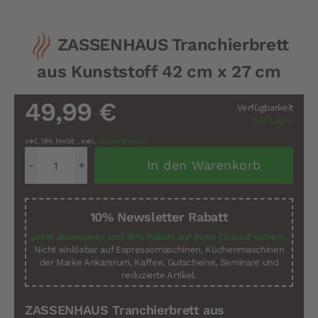
Zum
ZASSENHAUS Tranchierbrett
Anfang
der
aus Kunststoff 42 cm x 27 cm
Bildergalerie
springen
49,99 €
Verfügbarkeit
Auf Lager
Inkl. 19% MwSt.
,
exkl.
Versandkosten
In den Warenkorb
10% Newsletter Rabatt
Jetzt abonnieren und 10% Rabatt auf Ihren Einkauf sichern.
Nicht einlösbar auf Espressomaschinen, Küchenmaschinen
der Marke Ankarsrum, Kaffee, Gutscheine, Seminare und
reduzierte Artikel.
ZASSENHAUS Tranchierbrett aus