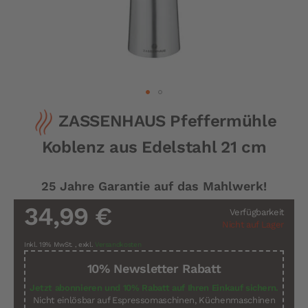
Zum
ZASSENHAUS Pfeffermühle
Anfang
der
Koblenz aus Edelstahl 21 cm
Bildergalerie
springen
25 Jahre Garantie auf das Mahlwerk!
34,99 €
Verfügbarkeit
Nicht auf Lager
Inkl. 19% MwSt.
,
exkl.
Versandkosten
10% Newsletter Rabatt
Jetzt abonnieren und 10% Rabatt auf Ihren Einkauf sichern.
Nicht einlösbar auf Espressomaschinen, Küchenmaschinen