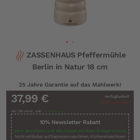
Zum
ZASSENHAUS Pfeffermühle
Anfang
der
Berlin in Natur 18 cm
Bildergalerie
springen
25 Jahre Garantie auf das Mahlwerk!
37,99 €
Verfügbarkeit
Nicht auf Lager
Inkl. 19% MwSt.
,
exkl.
Versandkosten
10% Newsletter Rabatt
Jetzt abonnieren und 10% Rabatt auf Ihren Einkauf sichern.
Nicht einlösbar auf Espressomaschinen, Küchenmaschinen