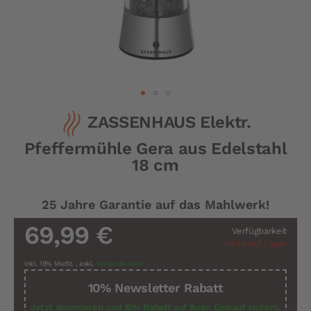
Zum
ZASSENHAUS Elektr.
Anfang
der
Pfeffermühle Gera aus Edelstahl
Bildergalerie
springen
18 cm
25 Jahre Garantie auf das Mahlwerk!
69,99 €
Verfügbarkeit
Nicht auf Lager
Inkl. 19% MwSt.
,
exkl.
Versandkosten
10% Newsletter Rabatt
Jetzt abonnieren und 10% Rabatt auf Ihren Einkauf sichern.