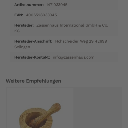
1471033045
4006528033045
Zassenhaus International GmbH & Co.
KG
Höhscheider Weg 29 42699
Solingen
info@zassenhaus.com
Weitere Empfehlungen