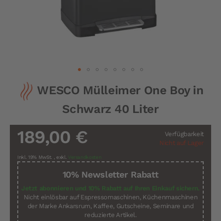
Zum
WESCO Mülleimer One Boy in
Anfang
der
Schwarz 40 Liter
Bildergalerie
springen
189,00 €
Verfügbarkeit
Nicht auf Lager
Inkl. 19% MwSt.
,
exkl.
Versandkosten
10% Newsletter Rabatt
Jetzt abonnieren und 10% Rabatt auf Ihren Einkauf sichern.
Nicht einlösbar auf Espressomaschinen, Küchenmaschinen
der Marke Ankarsrum, Kaffee, Gutscheine, Seminare und
reduzierte Artikel.