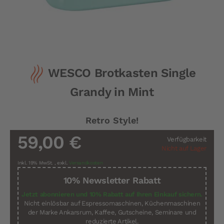
Zum
WESCO Brotkasten Single
Anfang
der
Grandy in Mint
Bildergalerie
springen
Retro Style!
59,00 €
Verfügbarkeit
Nicht auf Lager
Inkl. 19% MwSt.
,
exkl.
Versandkosten
10% Newsletter Rabatt
Jetzt abonnieren und 10% Rabatt auf Ihren Einkauf sichern.
Nicht einlösbar auf Espressomaschinen, Küchenmaschinen
der Marke Ankarsrum, Kaffee, Gutscheine, Seminare und
reduzierte Artikel.