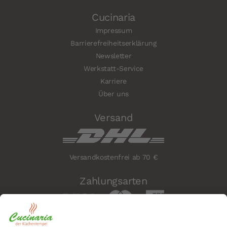
Cucinaria
Impressum
Barrierefreiheitserklärung
Newsletter
Werkstatt-Service
Karriere
Über uns
Versand
Versandkostenfrei ab 70 €
Zahlungsarten