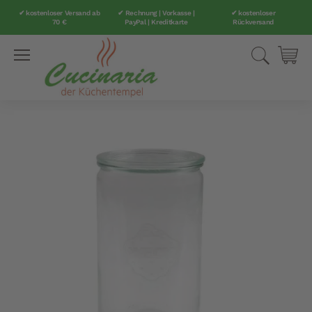
✔ kostenloser Versand ab
✔ Rechnung | Vorkasse |
✔ kostenloser
70 €
PayPal | Kreditkarte
Rückversand
Direkt
Suche
Mei
zum
Inhalt
Zum
Ende
der
Bildergalerie
springen