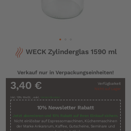
Zum
WECK Zylinderglas 1590 ml
Anfang
der
Bildergalerie
springen
Verkauf nur in Verpackungseinheiten!
3,40 €
Verfügbarkeit
Nicht auf Lager
Inkl. 19% MwSt.
,
exkl.
Versandkosten
10% Newsletter Rabatt
Jetzt abonnieren und 10% Rabatt auf Ihren Einkauf sichern.
Nicht einlösbar auf Espressomaschinen, Küchenmaschinen
der Marke Ankarsrum, Kaffee, Gutscheine, Seminare und