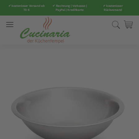
✔ kostenloser Versand ab
✔ Rechnung | Vorkasse |
✔ kostenloser
70 €
PayPal | Kreditkarte
Rückversand
Direkt
Suche
Mei
zum
Inhalt
Zum
Ende
der
Bildergalerie
springen