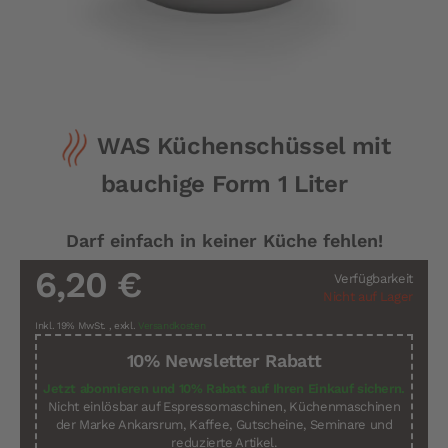
Zum
WAS Küchenschüssel mit
Anfang
der
bauchige Form 1 Liter
Bildergalerie
springen
Darf einfach in keiner Küche fehlen!
6,20 €
Verfügbarkeit
Nicht auf Lager
Inkl. 19% MwSt.
,
exkl.
Versandkosten
10% Newsletter Rabatt
Jetzt abonnieren und 10% Rabatt auf Ihren Einkauf sichern.
Nicht einlösbar auf Espressomaschinen, Küchenmaschinen
der Marke Ankarsrum, Kaffee, Gutscheine, Seminare und
reduzierte Artikel.