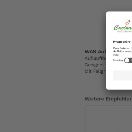
WAS Auflaufform S
Auflaufform von der 
Geeignet für den Ofen
Mit Fallgriffen und b
Weitere Empfehlu