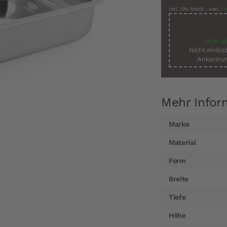
Inkl. 19% MwSt.
,
exkl.
Ve
Jetzt a
Nicht einlö
Ankarsrum
Mehr Infor
Mehr
Marke
Informationen
Material
Form
Breite
Tiefe
Höhe