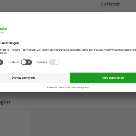
Lieferzeit
Artikelnummer
EAN
Hersteller
Hersteller-Anschr
tahl 30 cm x 22 cm x 5,5 cm
Hersteller-Kontak
Firma Schulz aus verchromten Stahl.
, aber nicht für die Herdplatte.
ordiertem Rand.
ngen