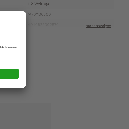
1-2 Wektage
14701106300
4044925002974
WAS Germany
ift
Am Oheberg 1 21224 Rosengarten
t
office@wasgermany.com