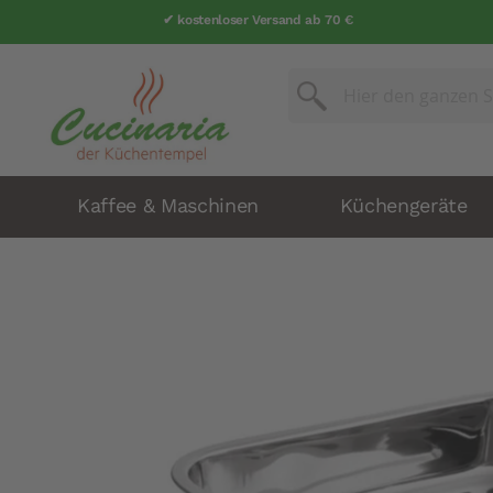
✔ kostenloser Versand ab 70 €
✔ über 25 Jahre Erfahrung
Suche
Suche
Kaffee & Maschinen
Küchengeräte
Zum
Ende
der
Bildergalerie
springen