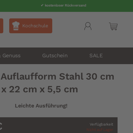
✔ Telefonsupport 040 80 60 999-0
✔ kostenloser Rückversand
Kochschule
Mein Wa
& Genuss
Gutschein
SALE
Auflaufform Stahl 30 cm
x 22 cm x 5,5 cm
Leichte Ausführung!
€
Verfügbarkeit
Nicht auf Lager