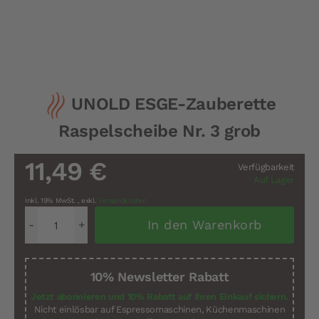
Zum
UNOLD ESGE-Zauberette
Anfang
der
Raspelscheibe Nr. 3 grob
Bildergalerie
springen
11,49 €
Verfügbarkeit
Auf Lager
Inkl. 19% MwSt.
,
exkl.
Versandkosten
In den Warenkorb
10% Newsletter Rabatt
Jetzt abonnieren und 10% Rabatt auf Ihren Einkauf sichern.
Nicht einlösbar auf Espressomaschinen, Küchenmaschinen