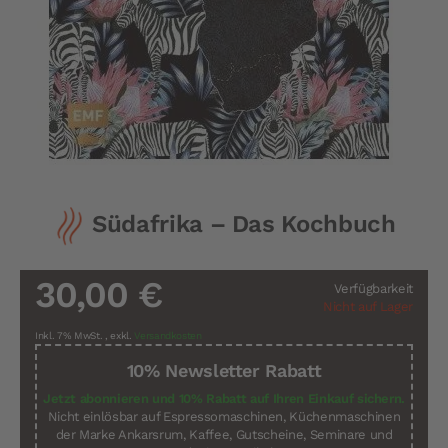
Zum
Südafrika – Das Kochbuch
Anfang
der
Bildergalerie
springen
30,00 €
Verfügbarkeit
Nicht auf Lager
Inkl. 7% MwSt.
,
exkl.
Versandkosten
10% Newsletter Rabatt
Jetzt abonnieren und 10% Rabatt auf Ihren Einkauf sichern.
Nicht einlösbar auf Espressomaschinen, Küchenmaschinen
der Marke Ankarsrum, Kaffee, Gutscheine, Seminare und