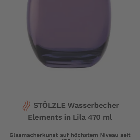
Zum
STÖLZLE Wasserbecher
Anfang
der
Elements in Lila 470 ml
Bildergalerie
springen
Glasmacherkunst auf höchstem Niveau seit