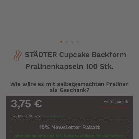
Zum
STÄDTER Cupcake Backform
Anfang
der
Pralinenkapseln 100 Stk.
Bildergalerie
springen
Wie wäre es mit selbstgemachten Pralinen
als Geschenk?
3,75 €
Verfügbarkeit
Nicht auf Lager
Inkl. 19% MwSt.
,
exkl.
Versandkosten
10% Newsletter Rabatt
Jetzt abonnieren und 10% Rabatt auf Ihren Einkauf sichern.