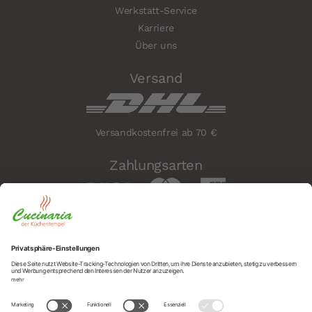
Werkstatt-Service
Karriere
Über uns
Versand
Versandkostenfrei ab 70 €
Zahlungsarten
Sicherheit