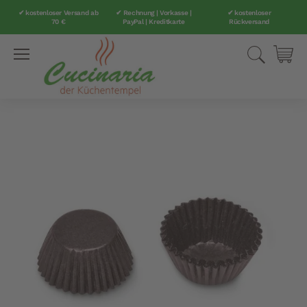
✔ kostenloser Versand ab
✔ Rechnung | Vorkasse |
✔ kostenloser
70 €
PayPal | Kreditkarte
Rückversand
Direkt
Suche
Mei
zum
Inhalt
Zum
Ende
der
Bildergalerie
springen