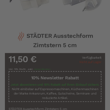
Zum
STÄDTER Ausstechform
Anfang
der
Zimtstern 5 cm
Bildergalerie
springen
11,50 €
Verfügbarkeit
Nicht auf Lager
Inkl. 19% MwSt.
,
exkl.
Versandkosten
10% Newsletter Rabatt
Jetzt abonnieren und 10% Rabatt auf Ihren Einkauf sichern.
Nicht einlösbar auf Espressomaschinen, Küchenmaschinen
der Marke Ankarsrum, Kaffee, Gutscheine, Seminare und
reduzierte Artikel.
STÄDTER Ausstechform Zimtstern 5 cm