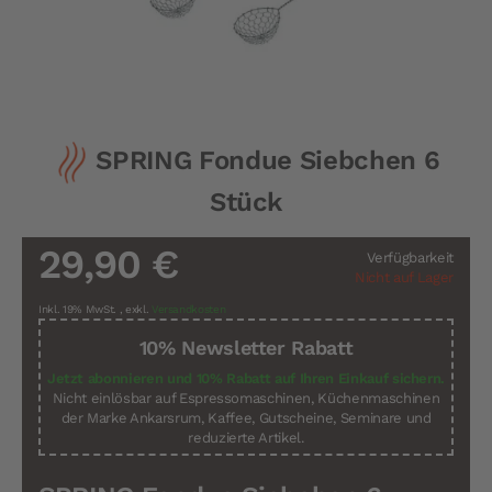
Zum
SPRING Fondue Siebchen 6
Anfang
der
Stück
Bildergalerie
springen
29,90 €
Verfügbarkeit
Nicht auf Lager
Inkl. 19% MwSt.
,
exkl.
Versandkosten
10% Newsletter Rabatt
Jetzt abonnieren und 10% Rabatt auf Ihren Einkauf sichern.
Nicht einlösbar auf Espressomaschinen, Küchenmaschinen
der Marke Ankarsrum, Kaffee, Gutscheine, Seminare und
reduzierte Artikel.