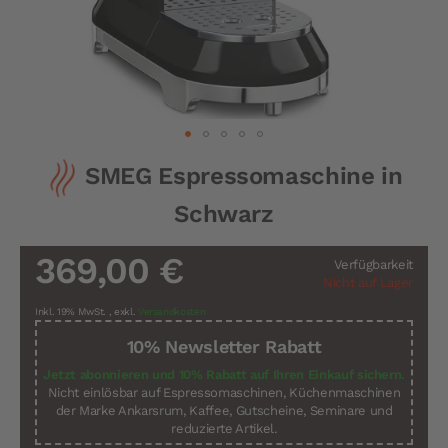
Zum
SMEG Espressomaschine in
Anfang
der
Schwarz
Bildergalerie
springen
369,00 €
Verfügbarkeit
Nicht auf Lager
Inkl. 19% MwSt.
,
exkl.
Versandkosten
10% Newsletter Rabatt
Jetzt abonnieren und 10% Rabatt auf Ihren Einkauf sichern.
Nicht einlösbar auf Espressomaschinen, Küchenmaschinen
der Marke Ankarsrum, Kaffee, Gutscheine, Seminare und
reduzierte Artikel.