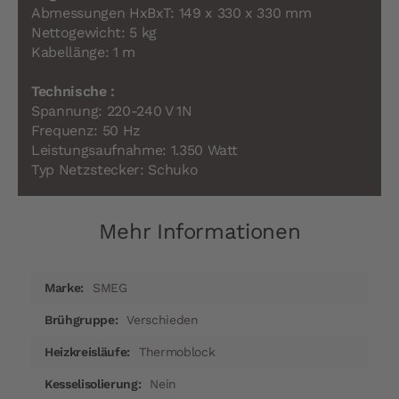
Abmessungen HxBxT: 149 x 330 x 330 mm
Nettogewicht: 5 kg
Kabellänge: 1 m
Technische :
Spannung: 220-240 V 1N
Frequenz: 50 Hz
Leistungsaufnahme: 1.350 Watt
Typ Netzstecker: Schuko
Mehr Informationen
Mehr
SMEG
Informationen
Verschieden
Thermoblock
Nein