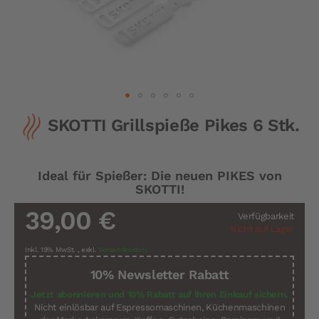
Zum
SKOTTI Grillspieße Pikes 6 Stk.
Anfang
der
Bildergalerie
springen
Ideal für Spießer: Die neuen PIKES von
SKOTTI!
39,00 €
Verfügbarkeit
Nicht auf Lager
Inkl. 19% MwSt.
,
exkl.
Versandkosten
10% Newsletter Rabatt
Jetzt abonnieren und 10% Rabatt auf Ihren Einkauf sichern.
Nicht einlösbar auf Espressomaschinen, Küchenmaschinen