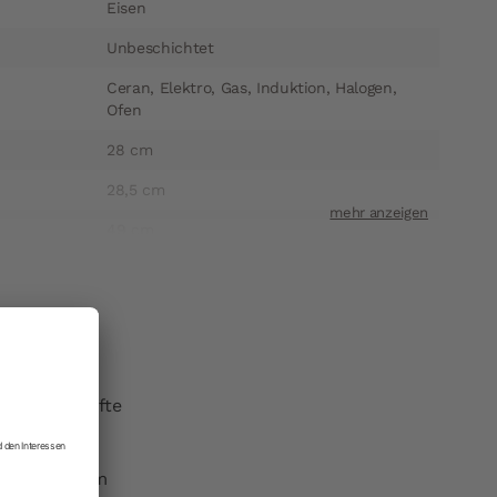
Eisen
Unbeschichtet
Ceran, Elektro, Gas, Induktion, Halogen,
Ofen
28 cm
28,5 cm
49 cm
8 cm
1,3 kg
1-2 Werktage
71181146028
er andere Gifte
4007257623385
en.
Josef Schulte-Ufer KG
äche nach dem