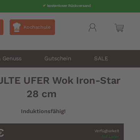
✔ kostenloser Rückversand
Kochschule
Mein Wa
& Genuss
Gutschein
SALE
LTE UFER Wok Iron-Star
28 cm
Induktionsfähig!
€
Verfügbarkeit
Auf Lager