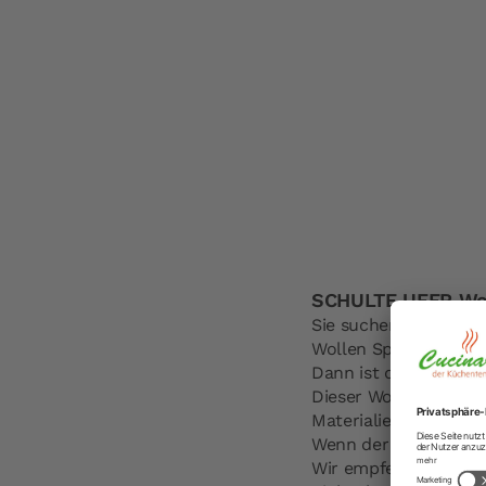
SCHULTE UFER Wok
Sie suchen einen gu
Wollen Speisen so ho
Dann ist der Wok gen
Dieser Wok besteht a
Materialien wurden v
Wenn der Wok Iron-St
Wir empfehlen das Ei