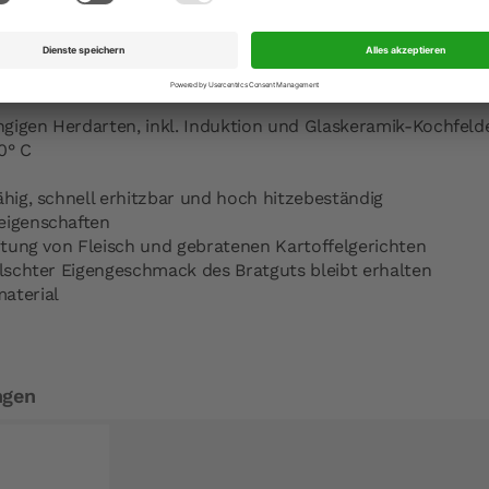
Hersteller-Anschr
 sich gerne telefonisch oder per E-Mail bei uns melden, wir
Hersteller-Kontak
 uns auch einfach vor Ort besuchen.
ängigen Herdarten, inkl. Induktion und Glaskeramik-Kochfeld
0° C
d
ähig, schnell erhitzbar und hoch hitzebeständig
eigenschaften
eitung von Fleisch und gebratenen Kartoffelgerichten
älschter Eigengeschmack des Bratguts bleibt erhalten
aterial
ngen