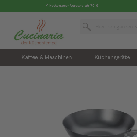
✔ kostenloser Versand ab 70 €
Suche
Suche
Kaffee & Maschinen
Küchengeräte
Zum
Ende
der
Bildergalerie
springen