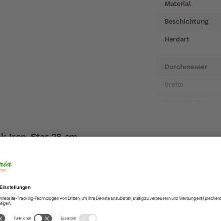
Material
Beschichtung
Herdart
Durchmesser
Breite
Tiefe mit Stiel
Höhe
 Iron-Star 28 cm
Gewicht
ten Wok?
Lieferzeit
chwertig zubereiten wie in der Gastronomie?
au der Richtige!
Artikelnummer
us Eisen & Edelstahl und mehr nicht, keine Beschichtung od
erwendet.
EAN
ar von Schulte Ufer eingebacken ist, kann der Spaß losgeh
Hersteller
nbacken mit Leinsamen-Öl, dieses hat die härteste Oberfl