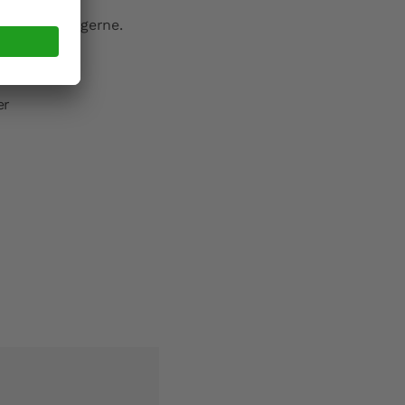
ift
Hauptstrasse 56 59846 Sundern
 beraten Sie gerne.
t
info@schulte-ufer-kg.de
er