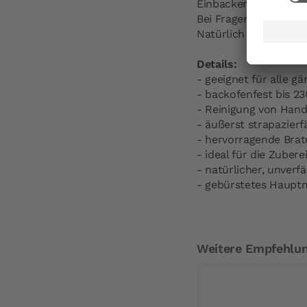
Einbacken.
Bei Fragen können Sie
Natürlich können Sie
Details:
- geeignet für alle g
- backofenfest bis 23
- Reinigung von Han
- äußerst strapazierf
- hervorragende Brat
- ideal für die Zuber
- natürlicher, unverf
- gebürstetes Hauptm
Weitere Empfehlu