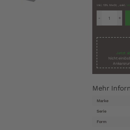
Inkl. 19% MwSt.
,
exkl.
Ve
Jetzt a
Nicht einlö
Ankarsrum
Mehr Infor
Mehr
Marke
Informationen
Serie
Form