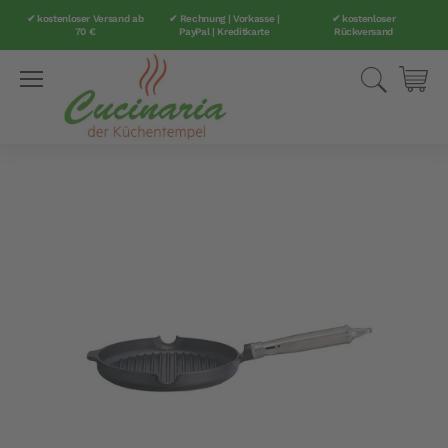
✔ kostenloser Versand ab
✔ Rechnung | Vorkasse |
✔ kostenloser
70 €
PayPal | Kreditkarte
Rückversand
Direkt
Suche
Mei
zum
Inhalt
Zum
Ende
der
Bildergalerie
springen