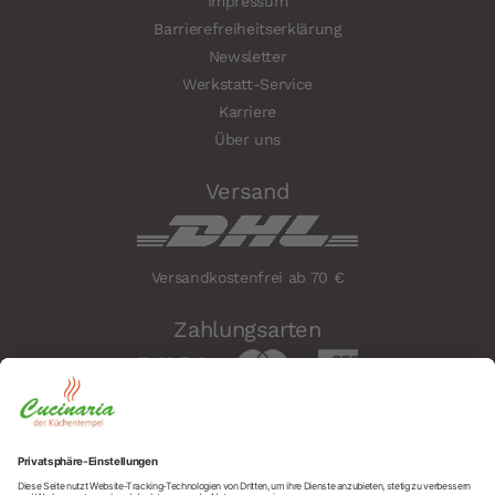
Impressum
Barrierefreiheitserklärung
Newsletter
Werkstatt-Service
Karriere
Über uns
Versand
Versandkostenfrei ab 70 €
Zahlungsarten