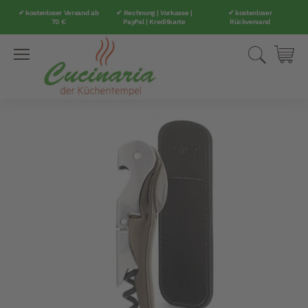
✔ kostenloser Versand ab
✔ Rechnung | Vorkasse |
✔ kostenloser
70 €
PayPal | Kreditkarte
Rückversand
Direkt
Suche
Mei
zum
Inhalt
Zum
Ende
der
Bildergalerie
springen