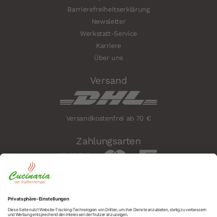
Barrierefreiheitserklärung
Newsletter
Werkstatt-Service
Karriere
Über uns
Versand
Versandkostenfrei ab 70 €
Zahlungsarten
Sicherheit