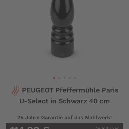
Zum
PEUGEOT Pfeffermühle Paris
Anfang
der
U-Select in Schwarz 40 cm
Bildergalerie
springen
25 Jahre Garantie auf das Mahlwerk!
Verfügbarkeit