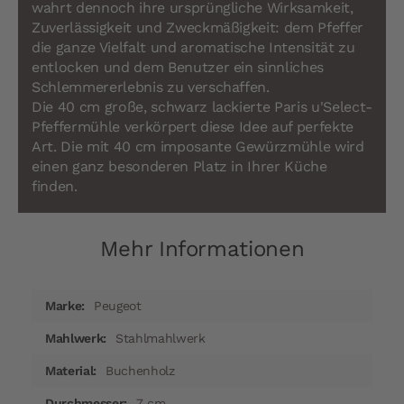
wahrt dennoch ihre ursprüngliche Wirksamkeit,
Zuverlässigkeit und Zweckmäßigkeit: dem Pfeffer
die ganze Vielfalt und aromatische Intensität zu
entlocken und dem Benutzer ein sinnliches
Schlemmererlebnis zu verschaffen.
Die 40 cm große, schwarz lackierte Paris u'Select-
Pfeffermühle verkörpert diese Idee auf perfekte
Art. Die mit 40 cm imposante Gewürzmühle wird
einen ganz besonderen Platz in Ihrer Küche
finden.
Mehr Informationen
Mehr
Peugeot
Informationen
Stahlmahlwerk
Buchenholz
7 cm