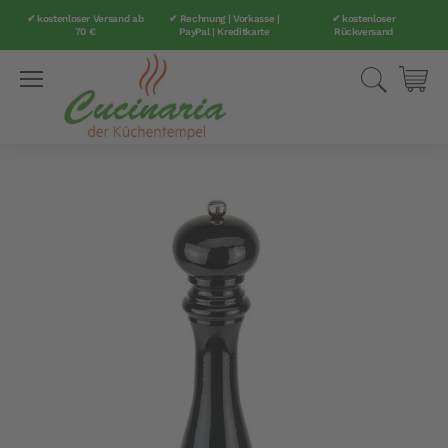
✔ kostenloser Versand ab
✔ Rechnung | Vorkasse |
✔ kostenloser
70 €
PayPal | Kreditkarte
Rückversand
Direkt
Suche
Mei
zum
Inhalt
Zum
Ende
der
Bildergalerie
springen