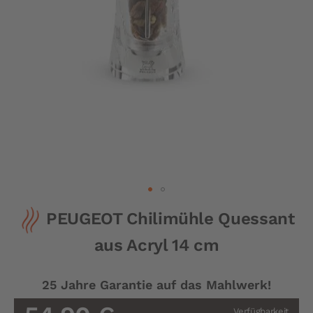
Zum
PEUGEOT Chilimühle Quessant
Anfang
der
aus Acryl 14 cm
Bildergalerie
springen
25 Jahre Garantie auf das Mahlwerk!
Verfügbarkeit