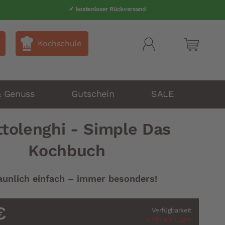
✔ kostenloser Rückversand
Kochschule
Mein Wa
& Genuss
Gutschein
SALE
ttolenghi - Simple Das
Kochbuch
aunlich einfach – immer besonders!
€
Verfügbarkeit
Nicht auf Lager