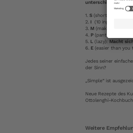
unterschiedliche Krit
1.
S
(short on time):
S
2.
I
(10 ingredients or
3.
M
(make ahead):
L
4.
P
(pantry):
Aus dem
5.
L
(lazy):
Macht sich
6.
E
(easier than you 
Jedes seiner einfache
der Sinn?
„Simple“ ist ausgeze
Neue Rezepte des Kul
Ottolenghi-Kochbuch 
Weitere Empfehlu