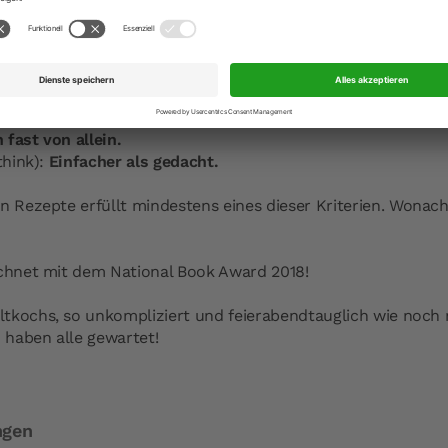
erien
entwickelt und sie zur Übersicht im Buch mit farbige
chnell fertig.
 less):
Nicht mehr als 10 Zutaten.
ässt sich vorbereiten.
 Vorrat.
 fast von allein.
think):
Einfacher als gedacht.
n Rezepte erfüllt mindestens eines dieser Kriterien. Wonac
ichnet mit dem National Book Award 2018!
tkochs, so unkompliziert und feierabendtauglich wie noch n
haben alle gewartet!
ngen