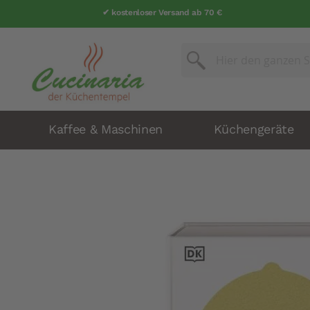
✔ kostenloser Versand ab 70 €
Suche
Suche
Kaffee & Maschinen
Küchengeräte
Zum
Ende
der
Bildergalerie
springen