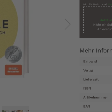
Inkl. 7% MwSt.
,
exkl.
Ver
Jetzt a
Nicht einlö
Ankarsrum
Mehr Infor
Mehr
Einband
Informationen
Verlag
Lieferzeit
ISBN
Artikelnummer
EAN