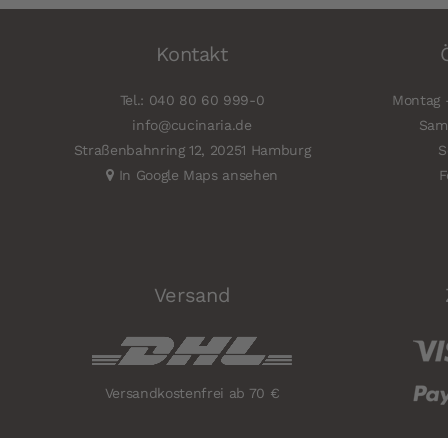
Kontakt
Tel.: 040 80 60 999-0
Montag -
info@cucinaria.de
Sams
Straßenbahnring 12, 20251 Hamburg
S
In Google Maps ansehen
F
Versand
Versandkostenfrei ab 70 €