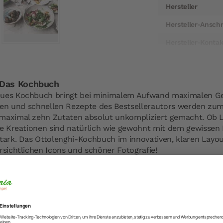
Hersteller
Hersteller-Anschr
Hersteller-Kontak
 Das Kochbuch
eues Kochbuch bringt bei minimalem Aufwand maximalen G
chen und schnellen Rezepte des Bestsellerautors werden zum 
 maximal zehn Zutaten absolut unkompliziert gemacht. Ob
le Kreationen sind natürlich wie gewohnt mit dem gewissen 
stark. Das Ottolenghi-Kochbuch im innovativen, klaren Layou
rsichtlichen Icons und schöner Fotografie!
k bei minimalem Aufwand:
pischer Style, überraschende Gerichte aus der orientalisc
ieren, wird in „Simple“ komplett neu interpretiert. Schnel
 – je nach Laune, Kochstil oder Appetit finden Sie in Otto
nde Gericht. Fürs einfache Kochen hat der Starkoch nämlic