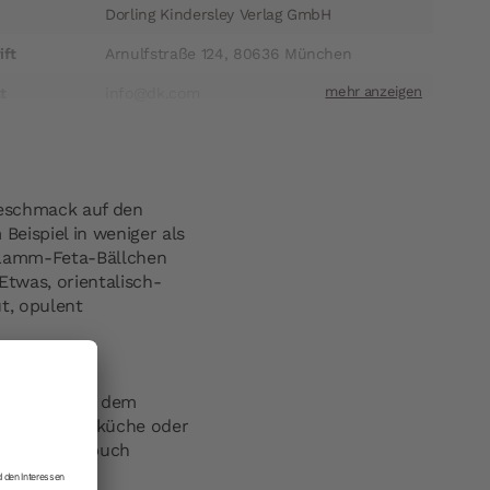
Dorling Kindersley Verlag GmbH
ift
Arnulfstraße 124, 80636 München
t
info@dk.com​
eschmack auf den
Beispiel in weniger als
 Lamm-Feta-Bällchen
Etwas, orientalisch-
t, opulent
hen Küche mit dem
le Feierabendküche oder
lenghis Kochbuch
h
sechs