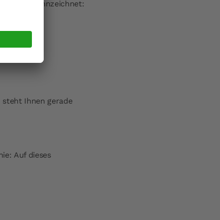
n Icons gekennzeichnet:
h steht Ihnen gerade
ie: Auf dieses