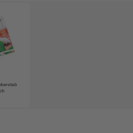
berstab
ch