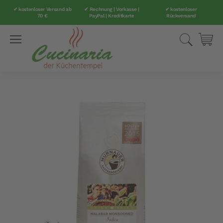
✔ kostenloser Versand ab
✔ Rechnung | Vorkasse |
✔ kostenloser
70 €
PayPal | Kreditkarte
Rückversand
Direkt
Suche
Mei
zum
Inhalt
Zum
Ende
der
Bildergalerie
springen