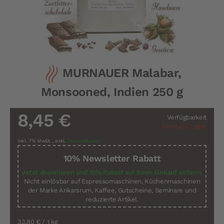
Zum
MURNAUER Malabar,
Anfang
der
Monsooned, Indien 250 g
Bildergalerie
springen
8,45 €
Verfügbarkeit
Nicht auf Lager
Inkl. 7% MwSt.
,
exkl.
Versandkosten
10% Newsletter Rabatt
Jetzt abonnieren und 10% Rabatt auf Ihren Einkauf sichern.
Nicht einlösbar auf Espressomaschinen, Küchenmaschinen
der Marke Ankarsrum, Kaffee, Gutscheine, Seminare und
reduzierte Artikel.
33,80 €
/ 1 kg