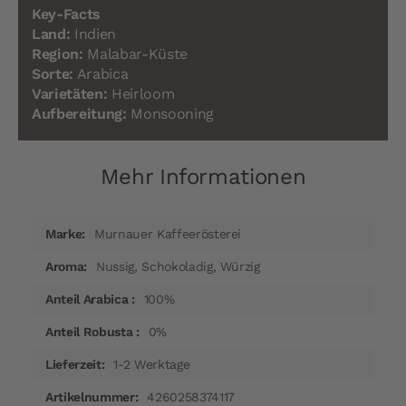
Key-Facts
Land:
Indien
Region:
Malabar-Küste
Sorte:
Arabica
Varietäten:
Heirloom
Aufbereitung:
Monsooning
Mehr Informationen
Mehr
Murnauer Kaffeerösterei
Informationen
Nussig, Schokoladig, Würzig
100%
0%
1-2 Werktage
4260258374117