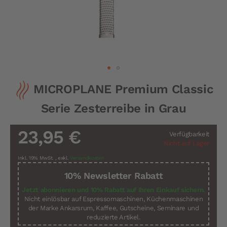
Zum
MICROPLANE Premium Classic
Anfang
der
Serie Zesterreibe in Grau
Bildergalerie
springen
23,95 €
Verfügbarkeit
Nicht auf Lager
Inkl. 19% MwSt.
,
exkl.
Versandkosten
10% Newsletter Rabatt
Jetzt abonnieren und 10% Rabatt auf Ihren Einkauf sichern.
Nicht einlösbar auf Espressomaschinen, Küchenmaschinen
der Marke Ankarsrum, Kaffee, Gutscheine, Seminare und
reduzierte Artikel.