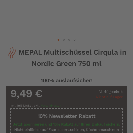
Zum
MEPAL Multischüssel Cirqula in
Anfang
der
Nordic Green 750 ml
Bildergalerie
springen
100% auslaufsicher!
9,49 €
Verfügbarkeit
Nicht auf Lager
Inkl. 19% MwSt.
,
exkl.
Versandkosten
10% Newsletter Rabatt
Jetzt abonnieren und 10% Rabatt auf Ihren Einkauf sichern.
Nicht einlösbar auf Espressomaschinen, Küchenmaschinen