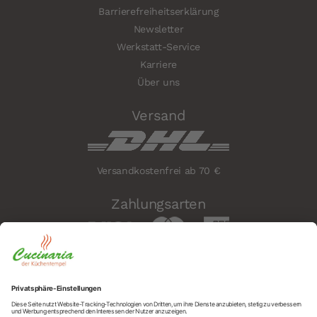
Barrierefreiheitserklärung
Newsletter
Werkstatt-Service
Karriere
Über uns
Versand
Versandkostenfrei ab 70 €
Zahlungsarten
Sicherheit