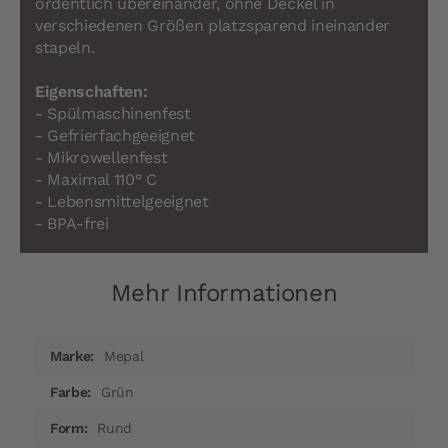
ordentlich übereinander, ohne Deckel in
verschiedenen Größen platzsparend ineinander
stapeln.
Eigenschaften:
- Spülmaschinenfest
- Gefrierfachgeeignet
- Mikrowellenfest
- Maximal 110° C
- Lebensmittelgeeignet
- BPA-frei
Mehr Informationen
Mehr
Mepal
Informationen
Grün
Rund