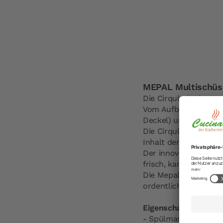
MEPAL Multischüss
Die Cirqula Serie von 
Vom Aufbewahren von
Deckel) und dem Servi
Die Cirqula besteht 
Inhalt der Schüssel.
Der innovative glatte
frisch, kann perfekt
Die Mepal Cirqula Sch
ordentlich übereinan
Eigenschaften:
- Spülmaschinenfest