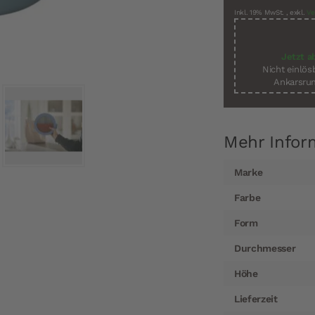
Inkl. 19% MwSt.
,
exkl.
Ve
Jetzt a
Nicht einlö
Ankarsrum
Mehr Infor
Mehr
Marke
Informationen
Farbe
Form
Durchmesser
Höhe
Lieferzeit