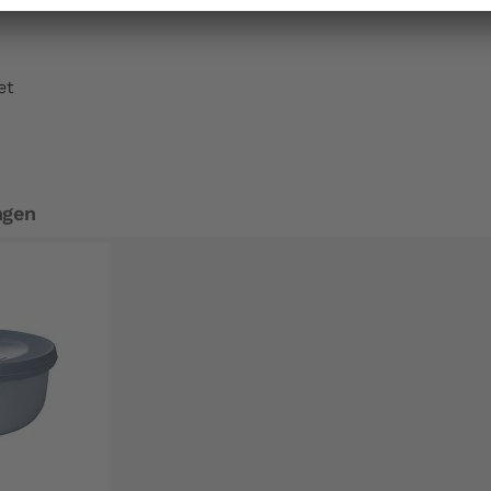
et
ngen