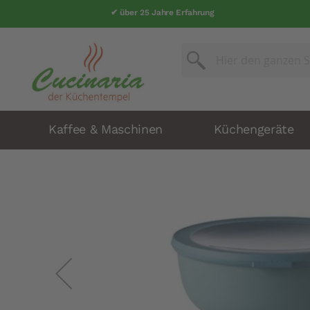
✔ über 25 Jahre Erfahrung
Suche
Suche
Kaffee & Maschinen
Küchengeräte
Zum
Ende
der
Bildergalerie
springen