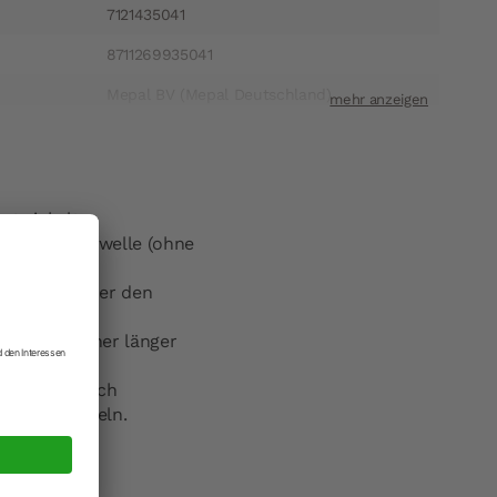
7121435041
8711269935041
Mepal BV (Mepal Deutschland)
ift
Auf`m Brinke 18 59872 Meschede
t
kundenservice@mepal.com
entwickelt.
n der Mikrowelle (ohne
el zeigt immer den
en bleibt daher länger
lassen sie sich
nander stapeln.