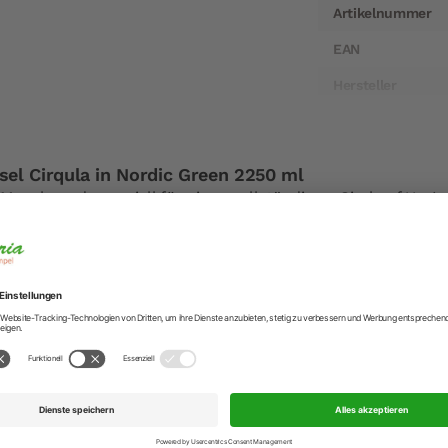
Artikelnummer
EAN
Hersteller
Hersteller-Anschr
Hersteller-Kontak
el Cirqula in Nordic Green 2250 ml
Mepal wurde speziell für einen vollständigen ‚Circle of Use‘ 
 Mahlzeiten im Kühl- oder Gefrierschrank, dem Erwärmen i
eren (direkt) auf den Tisch.
aus unzerbrechlichem Material und das Sichtfenster im Deck
 Deckel ist zudem 100% luftdicht und auslaufsicher. Das Ess
 aufbewahrt und transportiert werden.
üsseln sind praktisch und einfach zu verstauen, mit Deckel 
der, ohne Deckel in verschiedenen Größen platzsparend inei