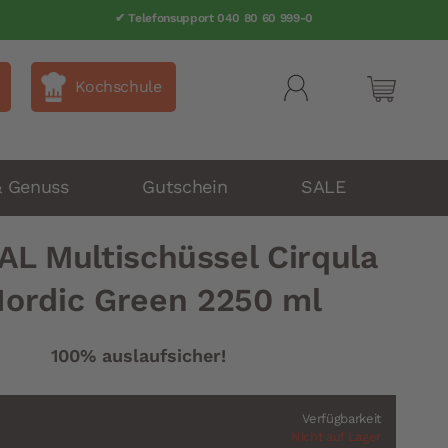
✔ Telefonsupport 040 80 60 999-0
Kochschule
Mein Wa
& Genuss
Gutschein
SALE
L Multischüssel Cirqula
Nordic Green 2250 ml
100% auslaufsicher!
Verfügbarkeit
Nicht auf Lager