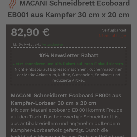
MACANI Schneidbrett Ecoboard
Anfang
der
EB001 aus Kampfer 30 cm x 20 cm
Bildergalerie
springen
82,90 €
Verfügbarkeit
Nicht auf Lager
Inkl. 19% MwSt.
,
exkl.
Versandkosten
10% Newsletter Rabatt
Jetzt abonnieren und 10% Rabatt auf Ihren Einkauf sichern.
Nicht einlösbar auf Espressomaschinen, Küchenmaschinen
der Marke Ankarsrum, Kaffee, Gutscheine, Seminare und
reduzierte Artikel.
MACANI Schneidbrett Ecoboard EB001 aus
Kampfer-Lorbeer 30 cm x 20 cm
Mit dem Macani ecoboard EB 001 kommt Freude
auf den Tisch. Das hochwertige Schneidbrett ist
aus antibakteriellem und angenehm duftendem
Kampher-Lorbeerholz gefertigt. Durch die
individuelle Maserung ist das Brett ein Unikat und