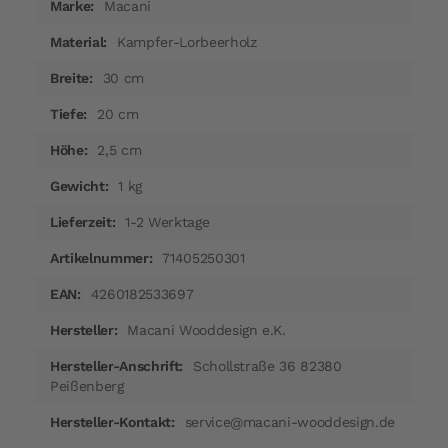
Macani
Informationen
Kampfer-Lorbeerholz
30 cm
20 cm
2,5 cm
1 kg
1-2 Werktage
71405250301
4260182533697
Macani Wooddesign e.K.
Schollstraße 36 82380
Peißenberg
service@macani-wooddesign.de