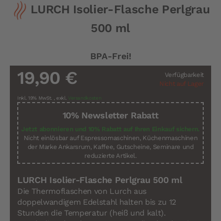
LURCH Isolier-Flasche Perlgrau
Anfang
der
500 ml
Bildergalerie
springen
BPA-Frei!
19,90 €
Verfügbarkeit
Nicht auf Lager
Inkl. 19% MwSt.
,
exkl.
Versandkosten
10% Newsletter Rabatt
Jetzt abonnieren und 10% Rabatt auf Ihren Einkauf sichern.
Nicht einlösbar auf Espressomaschinen, Küchenmaschinen
der Marke Ankarsrum, Kaffee, Gutscheine, Seminare und
reduzierte Artikel.
LURCH Isolier-Flasche Perlgrau 500 ml
Die Thermoflaschen von Lurch aus
doppelwandigem Edelstahl halten bis zu 12
Stunden die Temperatur (heiß und kalt).