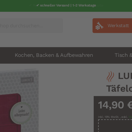
✔ schneller Versand | 1-2 Werkatage
Werkstatt
Kochen, Backen & Aufbewahren
Tisch 
LU
Täfe
14,90 
Inkl. 19% MwSt.
,
exkl.
Ve