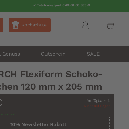
✔ Telefonsupport 040 80 60 999-0
Kochschule
Mein Wa
& Genuss
Gutschein
SALE
RCH Flexiform Schoko-
lchen 120 mm x 205 mm
€
Verfügbarkeit
Nicht auf Lager
rsandkosten
10% Newsletter Rabatt