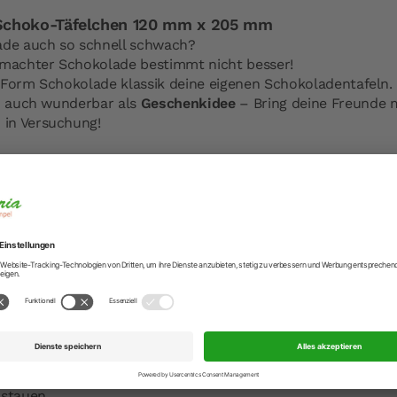
Schoko-Täfelchen 120 mm x 205 mm
ade auch so schnell schwach?
emachter Schokolade bestimmt nicht besser!
iForm Schokolade klassik deine eigenen Schokoladentafeln.
ch auch wunderbar als
Geschenkidee
– Bring deine Freunde 
in Versuchung!
enuss
elchen, die sich mit dieser Gussform zaubern lassen, eignen
haben eine Größe von 5,5 x 5,5 cm.
inem eigenen Muster veredelt.
ade schon optisch ein Genuss!
geschmacksneutral, obstsäurebeständig
ig von 40°C bis +240°C
fen, Mikrowelle und Gefrierschrank
irkung dank feinporiger Oberflächenstruktur
rstauen