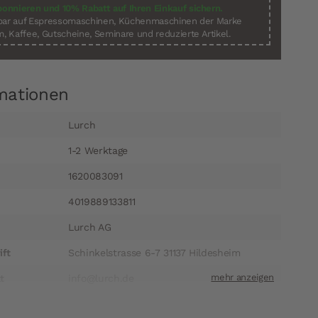
bonnieren und 10% Rabatt auf Ihren Einkauf sichern.
sbar auf Espressomaschinen, Küchenmaschinen der Marke
, Kaffee, Gutscheine, Seminare und reduzierte Artikel.
mationen
Lurch
1-2 Werktage
1620083091
4019889133811
Lurch AG
ift
Schinkelstrasse 6-7 31137 Hildesheim
t
info@lurch.de