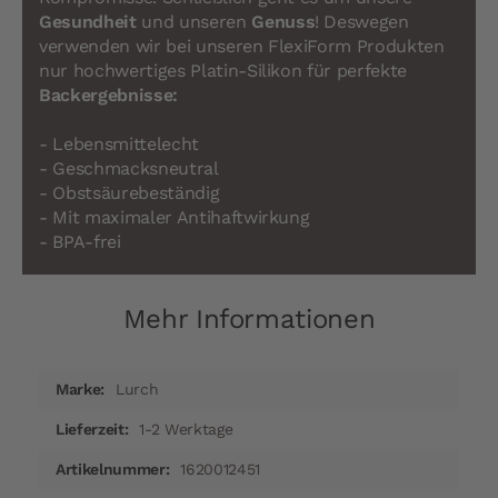
Gesundheit
und unseren
Genuss
! Deswegen
verwenden wir bei unseren FlexiForm Produkten
nur hochwertiges Platin-Silikon für perfekte
Backergebnisse:
- Lebensmittelecht
- Geschmacksneutral
- Obstsäurebeständig
- Mit maximaler Antihaftwirkung
- BPA-frei
Mehr Informationen
Mehr
Lurch
Informationen
1-2 Werktage
1620012451