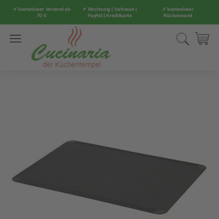
✔ kostenloser Versand ab
✔ Rechnung | Vorkasse |
✔ kostenloser
70 €
PayPal | Kreditkarte
Rückversand
Direkt
Suche
Mei
zum
Inhalt
Zum
Ende
der
Bildergalerie
springen