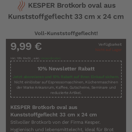
KESPER Brotkorb oval aus
Anfang
der
Kunststoffgeflecht 33 cm x 24 cm
Bildergalerie
springen
Voll-Kunststoffgeflecht!
9,99 €
Verfügbarkeit
Nicht auf Lager
Inkl. 19% MwSt.
,
exkl.
Versandkosten
10% Newsletter Rabatt
Jetzt abonnieren und 10% Rabatt auf Ihren Einkauf sichern.
Nicht einlösbar auf Espressomaschinen, Küchenmaschinen
der Marke Ankarsrum, Kaffee, Gutscheine, Seminare und
reduzierte Artikel.
KESPER Brotkorb oval aus
Kunststoffgeflecht 33 cm x 24 cm
Stilvoller Brotkorb von der Firma Kesper.
Hygienisch und lebensmittelecht, ideal für Brot