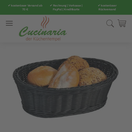
✔ kostenloser Versand ab
✔ Rechnung | Vorkasse |
✔ kostenloser
70 €
PayPal | Kreditkarte
Rückversand
Direkt
Suche
Mei
zum
Inhalt
Zum
Ende
der
Bildergalerie
springen
Zum