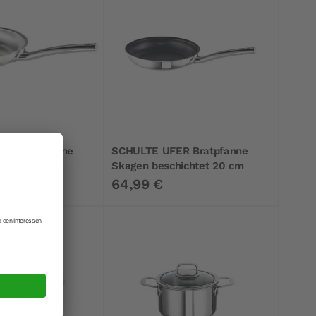
ER Bratpfanne
SCHULTE UFER Bratpfanne
cm
Skagen beschichtet 20 cm
64,99 €