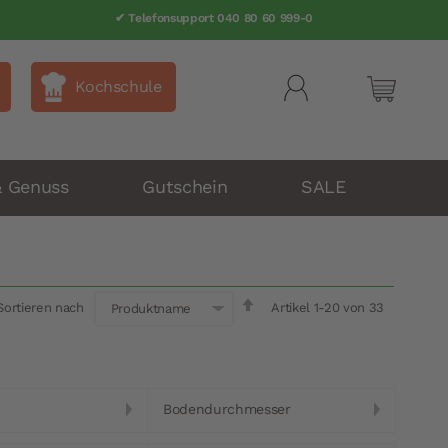
✔ Telefonsupport 040 80 60 999-0
Kochschule
Mein Wa
& Genuss
Gutschein
SALE
In
Sortieren nach
Artikel
1
-
20
von
33
Produktname
absteigender
Reihenfolge
Bodendurchmesser