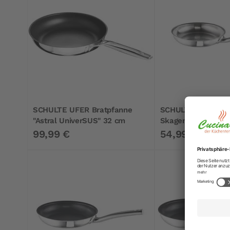
SCHULTE UFER Bratpfanne
SCHULTE UFER Bra
"Astral UniverSUS" 32 cm
Skagen 20 cm
99,99 €
54,99 €