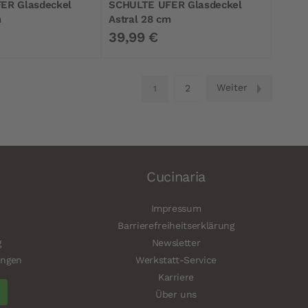
ER Glasdeckel
SCHULTE UFER Glasdeckel
m
Astral 28 cm
39,99 €
Seite
Seite
Weiter
Seite
2
Sie lesen gerade Seite
1
Cucinaria
Impressum
Barrierefreiheitserklärung
g
Newsletter
ungen
Werkstatt-Service
Karriere
Über uns