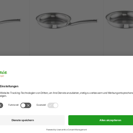
tpfanne
SCHULTE UFER Bratpfanne
SCHULTE UF
Skagen 24 cm
Skagen 28 
64,99 €
74,99 €