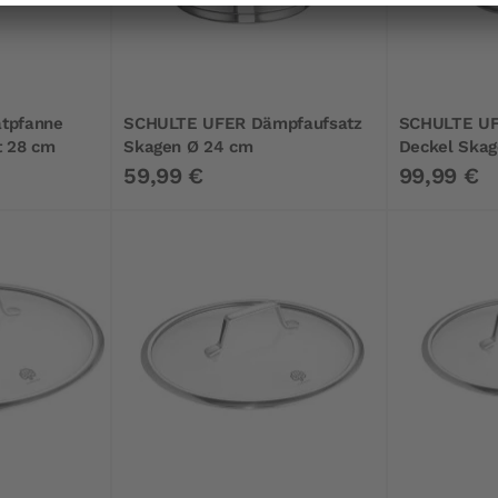
tpfanne
SCHULTE UFER Dämpfaufsatz
SCHULTE UFE
t 28 cm
Skagen Ø 24 cm
Deckel Skag
59,99 €
99,99 €