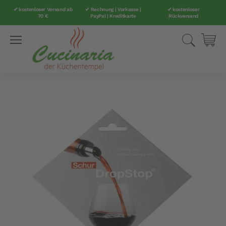
✔ kostenloser Versand ab
✔ Rechnung | Vorkasse |
✔ kostenloser
70 €
PayPal | Kreditkarte
Rückversand
Direkt
Suche
Mei
zum
Inhalt
Zum
Ende
der
Bildergalerie
springen