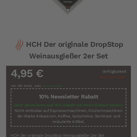
Zum
HCH Der originale DropStop
Anfang
der
Weinausgießer 2er Set
Bildergalerie
springen
4,95 €
Verfügbarkeit
Nicht auf Lager
Inkl. 19% MwSt.
,
exkl.
Versandkosten
10% Newsletter Rabatt
Jetzt abonnieren und 10% Rabatt auf Ihren Einkauf sichern.
Nicht einlösbar auf Espressomaschinen, Küchenmaschinen
der Marke Ankarsrum, Kaffee, Gutscheine, Seminare und
reduzierte Artikel.
HCH Der originale DropStop Weinausgießer 2er Set