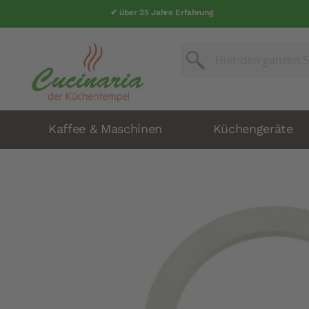
✔ über 25 Jahre Erfahrung
Suche
Suche
Kaffee & Maschinen
Küchengeräte
Zum
Ende
der
Bildergalerie
springen