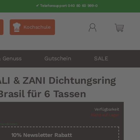
✔ Telefonsupport 040 80 60 999-0
Kochschule
Mein Wa
& Genuss
Gutschein
SALE
LI & ZANI Dichtungsring
Brasil für 6 Tassen
Verfügbarkeit
Nicht auf Lager
rsandkosten
10% Newsletter Rabatt