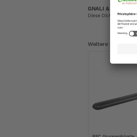
GNALI & ZANI Dicht
Diese Dichtungsringe
Weitere Empfehlu
BFC Gruppenbürste