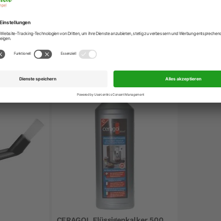
ungsring Brasil für 6 Tasse
 passen nur für den Espressokocher von Gnaili & Zani, BRASI
ngen
CERAGOL Flüssigenkalker 500