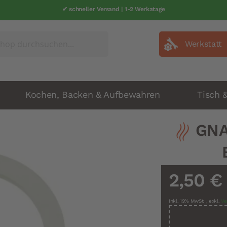
✔ schneller Versand | 1-2 Werkatage
Werkstatt
Kochen, Backen & Aufbewahren
Tisch 
GNA
2,50 €
Inkl. 19% MwSt.
,
exkl.
Ve