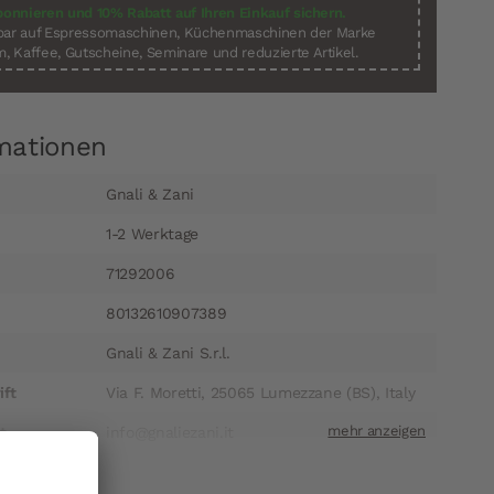
bonnieren und 10% Rabatt auf Ihren Einkauf sichern.
sbar auf Espressomaschinen, Küchenmaschinen der Marke
, Kaffee, Gutscheine, Seminare und reduzierte Artikel.
mationen
Gnali & Zani
1-2 Werktage
71292006
80132610907389
Gnali & Zani S.r.l.
ift
Via F. Moretti, 25065 Lumezzane (BS), Italy
t
info@gnaliezani.it