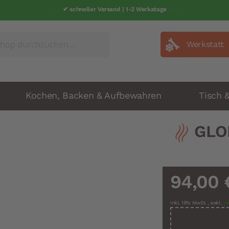
✔ schneller Versand | 1-2 Werkatage
Werkstatt
Kochen, Backen & Aufbewahren
Tisch 
GLO
94,00 
Inkl. 19% MwSt.
,
exkl.
Ve