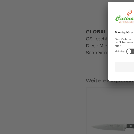
GLOBAL Putzmesse
GS- steht für gestanz
Diese Messer werden 
Schneiden von Käse 
Weitere Empfehlu