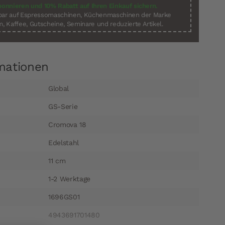
bonnieren und 10% Rabatt auf Ihren Einkauf sichern.
sbar auf Espressomaschinen, Küchenmaschinen der Marke
, Kaffee, Gutscheine, Seminare und reduzierte Artikel.
mationen
Global
GS-Serie
Cromova 18
Edelstahl
11 cm
1-2 Werktage
1696GS01
4943691701480