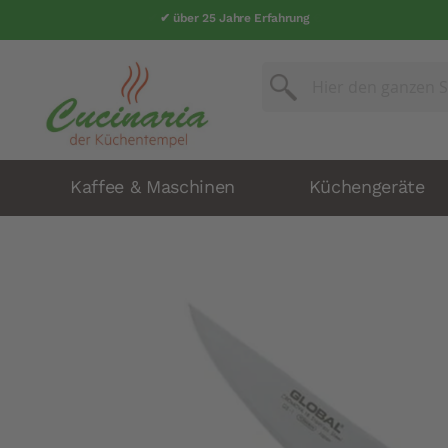
✔ über 25 Jahre Erfahrung
Suche
Suche
Kaffee & Maschinen
Küchengeräte
Zum
Ende
der
Bildergalerie
springen