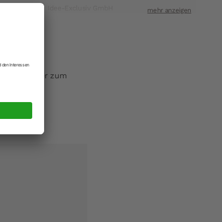
Idee-Exclusiv GmbH
ift
Am Brunnstein 1, 82481 Mittenwald
t
info@idee-exclusiv.com
 Fischen oder zum