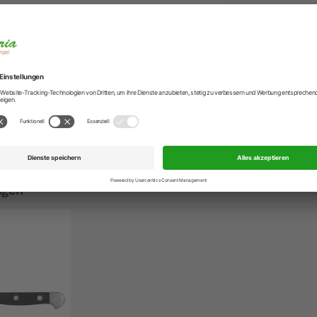
Hersteller
Hersteller-Anschr
Hersteller-Kontak
r GS1 - 11 cm
te , mittelgroße Klinge!
zum Putzen, Schälen aber auch zum Filetieren von kleinen
verwendet.
ngen