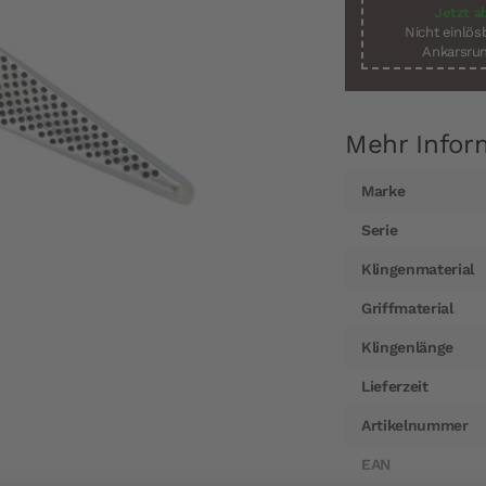
Jetzt a
Nicht einlö
Ankarsrum
Mehr Infor
Mehr
Marke
Informationen
Serie
Klingenmaterial
Griffmaterial
Klingenlänge
Lieferzeit
Artikelnummer
EAN