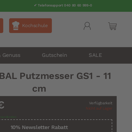
✔ Telefonsupport 040 80 60 999-0
Kochschule
Mein Wa
& Genuss
Gutschein
SALE
BAL Putzmesser GS1 - 11
cm
€
Verfügbarkeit
Nicht auf Lager
rsandkosten
10% Newsletter Rabatt