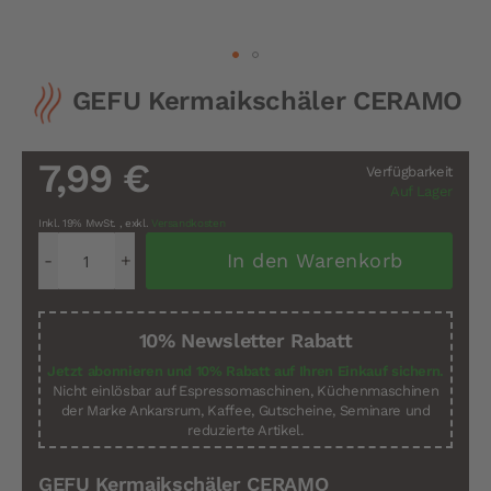
Zum
GEFU Kermaikschäler CERAMO
Anfang
der
Bildergalerie
springen
7,99 €
Verfügbarkeit
Auf Lager
Inkl. 19% MwSt.
,
exkl.
Versandkosten
In den Warenkorb
10% Newsletter Rabatt
Jetzt abonnieren und 10% Rabatt auf Ihren Einkauf sichern.
Nicht einlösbar auf Espressomaschinen, Küchenmaschinen
der Marke Ankarsrum, Kaffee, Gutscheine, Seminare und
reduzierte Artikel.
GEFU Kermaikschäler CERAMO