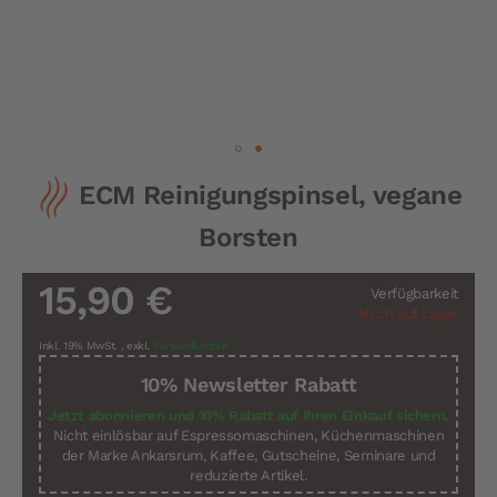
Zum
ECM Reinigungspinsel, vegane
Anfang
der
Borsten
Bildergalerie
springen
15,90 €
Verfügbarkeit
Nicht auf Lager
Inkl. 19% MwSt.
,
exkl.
Versandkosten
10% Newsletter Rabatt
Jetzt abonnieren und 10% Rabatt auf Ihren Einkauf sichern.
Nicht einlösbar auf Espressomaschinen, Küchenmaschinen
der Marke Ankarsrum, Kaffee, Gutscheine, Seminare und
reduzierte Artikel.