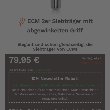
Zum
ECM 2er Siebträger mit
Anfang
der
abgewinkelten Griff
Bildergalerie
springen
Elegant und schön gleichzeitig, die
Siebträger von ECM!
79,95 €
Verfügbarkeit
Nicht auf Lager
Inkl. 19% MwSt.
,
exkl.
Versandkosten
10% Newsletter Rabatt
Jetzt abonnieren und 10% Rabatt auf Ihren Einkauf sichern.
Nicht einlösbar auf Espressomaschinen, Küchenmaschinen
der Marke Ankarsrum, Kaffee, Gutscheine, Seminare und
reduzierte Artikel.