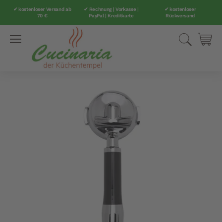
✔ kostenloser Versand ab
✔ Rechnung | Vorkasse |
✔ kostenloser
70 €
PayPal | Kreditkarte
Rückversand
Direkt
Suche
Mei
zum
Inhalt
Zum
Ende
der
Bildergalerie
springen